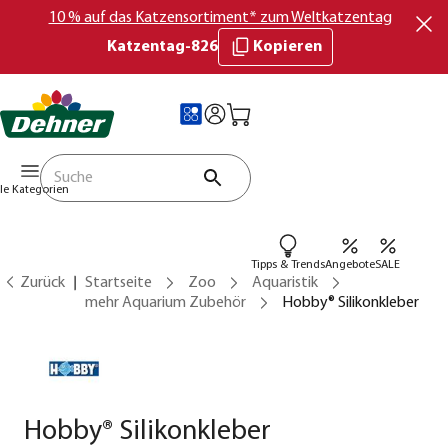
10 % auf das Katzensortiment* zum Weltkatzentag
Katzentag-826
Kopieren
lle Kategorien
Tipps & Trends
Angebote
SALE
Zurück
Startseite
Zoo
Aquaristik
mehr Aquarium Zubehör
Hobby® Silikonkleber
Hobby® Silikonkleber