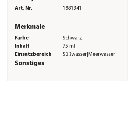
Art. Nr.
1881341
Merkmale
Farbe
Schwarz
Inhalt
75 ml
Einsatzbereich
Süßwasser|Meerwasser
Sonstiges
Marke
Hobby®
Gefahrenhinweise
H226-Flüssigkeit und
Dampf
entzündbar.|H361f-
Kann vermutlich die
Fruchtbarkeit
beeinträchtigen.|H413-
Kann für