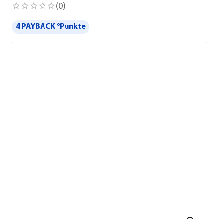
(
0
)
4 PAYBACK °Punkte