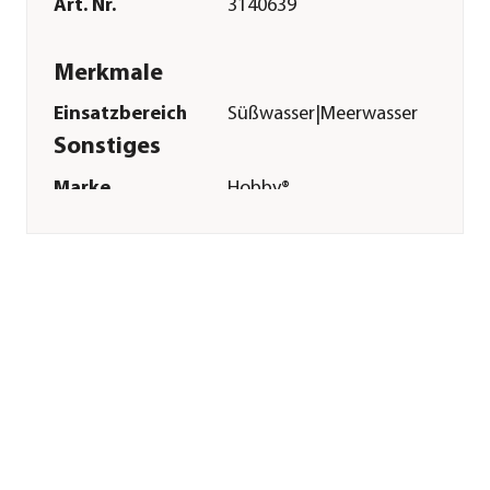
Art. Nr.
3140639
Merkmale
Einsatzbereich
Süßwasser|Meerwasser
Sonstiges
Marke
Hobby®
Herstellerangaben
Land
DE
Firma
Dohse Aquaristik
GmbH & Co. KG
E-Mail
info@dohse-
aquaristik.de
Straße
Otto-Hahn-Str.
Hausnummer
9
Postleitzahl
53501