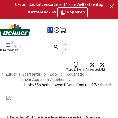
10 % auf das Katzensortiment* zum Weltkatzentag
Katzentag-826
Kopieren
lle Kategorien
Tipps & Trends
Angebote
SALE
Zurück
Startseite
Zoo
Aquaristik
mehr Aquarium Zubehör
Hobby® Sicherheitsventil Aqua Control, 4/6 Schlauch