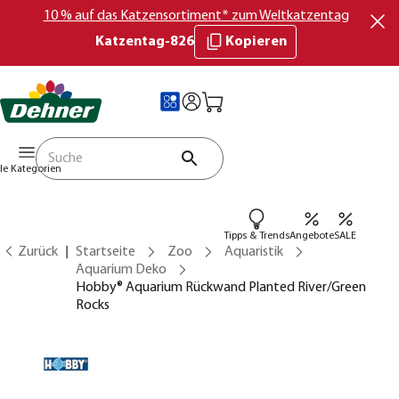
10 % auf das Katzensortiment* zum Weltkatzentag
Katzentag-826
Kopieren
lle Kategorien
Tipps & Trends
Angebote
SALE
Zurück
Startseite
Zoo
Aquaristik
Aquarium Deko
Hobby® Aquarium Rückwand Planted River/Green
Rocks