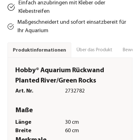
Einfach anzubringen mit Kleber oder
Klebestreifen
Maßgeschneidert und sofort einsatzbereit für
Ihr Aquarium
Über das Produkt
Bewert
Produktinformationen
Hobby® Aquarium Rückwand
Planted River/Green Rocks
Art. Nr.
2732782
Maße
Länge
30 cm
Breite
60 cm