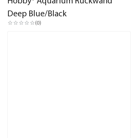
Hobby® Aquarium Rückwand
Deep Blue/Black
(
0
)