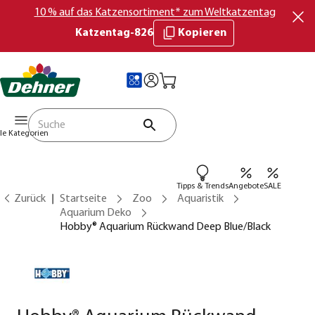
10 % auf das Katzensortiment* zum Weltkatzentag
Katzentag-826
Kopieren
lle Kategorien
Tipps & Trends
Angebote
SALE
Zurück
Startseite
Zoo
Aquaristik
Aquarium Deko
Hobby® Aquarium Rückwand Deep Blue/Black