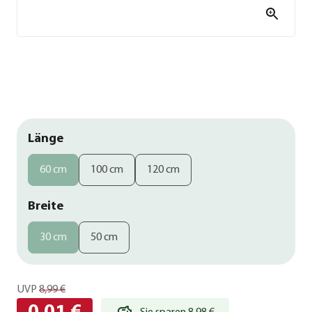
Länge
60 cm
100 cm
120 cm
Breite
30 cm
50 cm
UVP
8,99 €