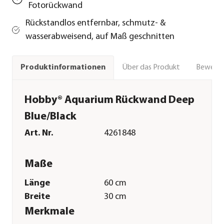
Fotorückwand
Rückstandlos entfernbar, schmutz- &
wasserabweisend, auf Maß geschnitten
Über das Produkt
Bewert
Produktinformationen
Hobby® Aquarium Rückwand Deep
Blue/Black
Art. Nr.
4261848
Maße
Länge
60 cm
Breite
30 cm
Merkmale