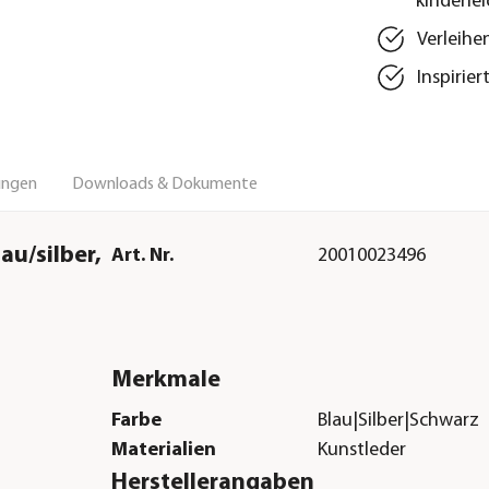
kinderlei
Verleihe
Inspirie
ungen
Downloads & Dokumente
au/silber,
Art. Nr.
20010023496
Merkmale
Farbe
Blau|Silber|Schwarz
Materialien
Kunstleder
Herstellerangaben