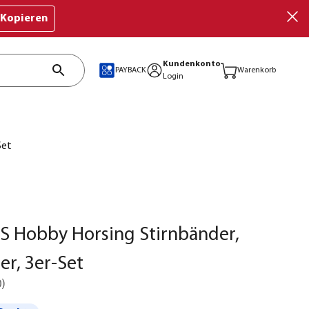
Kopieren
Kundenkonto
PAYBACK
Warenkorb
Login
Set
S Hobby Horsing Stirnbänder,
er, 3er-Set
0
)