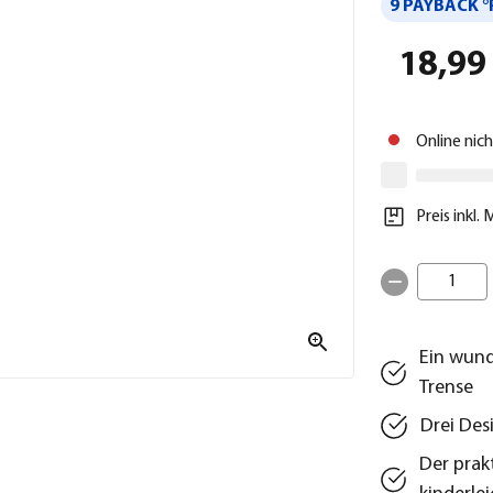
9 PAYBACK °
18,99
Online nic
Preis inkl.
1
Ein wund
Trense
Drei Des
Der prak