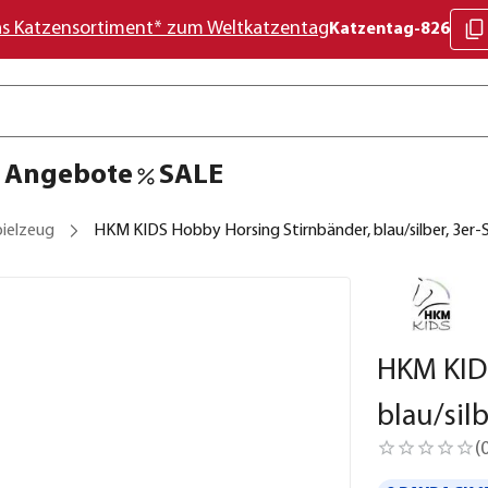
as Katzensortiment* zum Weltkatzentag
Katzentag-826
Angebote
SALE
pielzeug
HKM KIDS Hobby Horsing Stirnbänder, blau/silber, 3er-
HKM KID
blau/silb
(