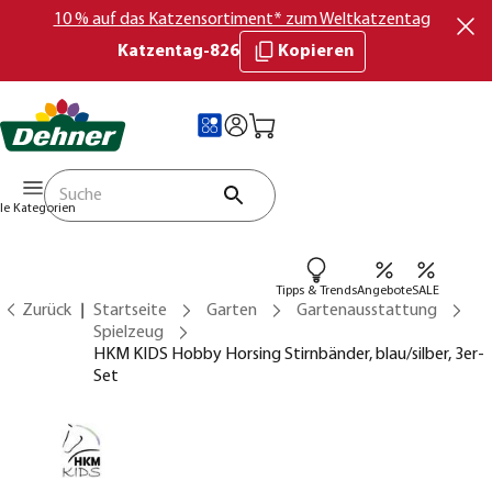
10 % auf das Katzensortiment* zum Weltkatzentag
Katzentag-826
Kopieren
lle Kategorien
Tipps & Trends
Angebote
SALE
Zurück
Startseite
Garten
Gartenausstattung
Spielzeug
HKM KIDS Hobby Horsing Stirnbänder, blau/silber, 3er-
Set