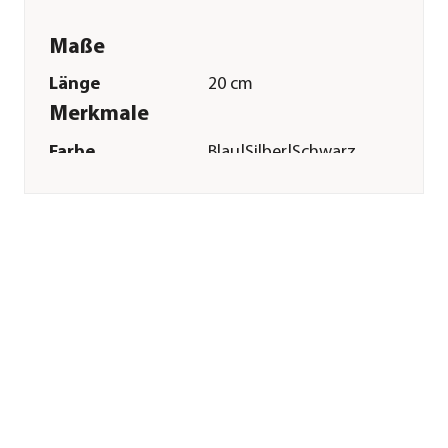
Maße
Länge
20 cm
Merkmale
Farbe
Blau|Silber|Schwarz
Materialien
Kunstleder
Sonstiges
Marke
HKM KIDS
Lieferumfang
3 x Stirnband
Hinweis
Achtung: Nicht für
Kinder unter 3
Jahren geeignet;
Achtung: Enthält
verschluckbare
Kleinteile.