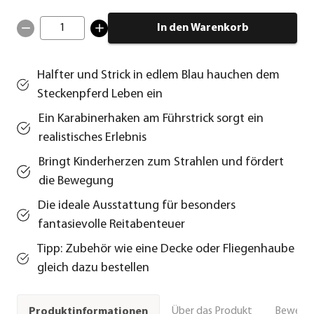
1
In den Warenkorb
Halfter und Strick in edlem Blau hauchen dem
Steckenpferd Leben ein
Ein Karabinerhaken am Führstrick sorgt ein
realistisches Erlebnis
Bringt Kinderherzen zum Strahlen und fördert
die Bewegung
Die ideale Ausstattung für besonders
fantasievolle Reitabenteuer
Tipp: Zubehör wie eine Decke oder Fliegenhaube
gleich dazu bestellen
Über das Produkt
Bewert
Produktinformationen