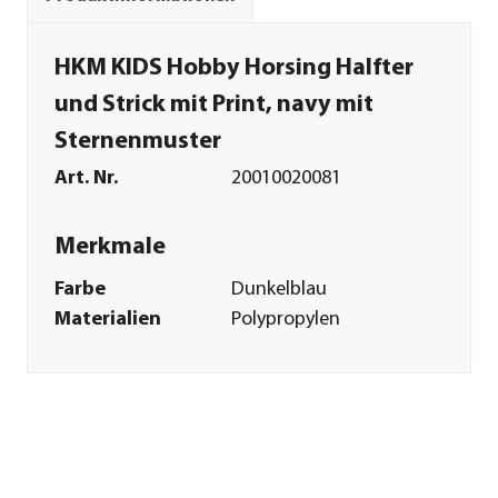
HKM KIDS Hobby Horsing Halfter
und Strick mit Print, navy mit
Sternenmuster
Art. Nr.
20010020081
Merkmale
Farbe
Dunkelblau
Materialien
Polypropylen
Textilzusammensetzung
100 % Polypropylen
Sonstiges
Marke
HKM KIDS
Lieferumfang
Halfter inklusive
Führstrick