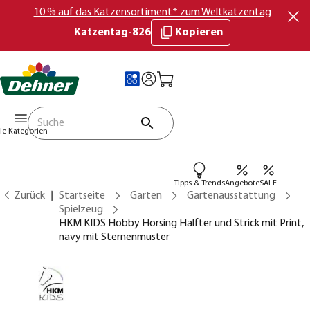
10 % auf das Katzensortiment* zum Weltkatzentag
Katzentag-826
Kopieren
lle Kategorien
Tipps & Trends
Angebote
SALE
Zurück
Startseite
Garten
Gartenausstattung
Spielzeug
HKM KIDS Hobby Horsing Halfter und Strick mit Print,
navy mit Sternenmuster