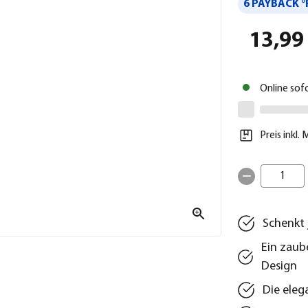
6 PAYBACK °
13,99
Online sof
Preis inkl.
1
Schenkt 
Ein zaub
Design
Die eleg