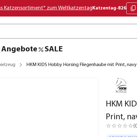
as Katzensortiment* zum Weltkatzentag
Katzentag-826
Angebote
SALE
pielzeug
HKM KIDS Hobby Horsing Fliegenhaube mit Print, navy
HKM KID
Print, n
(