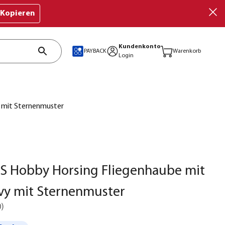
Kopieren
Kundenkonto
PAYBACK
Warenkorb
Login
 mit Sternenmuster
S Hobby Horsing Fliegenhaube mit
avy mit Sternenmuster
0
)