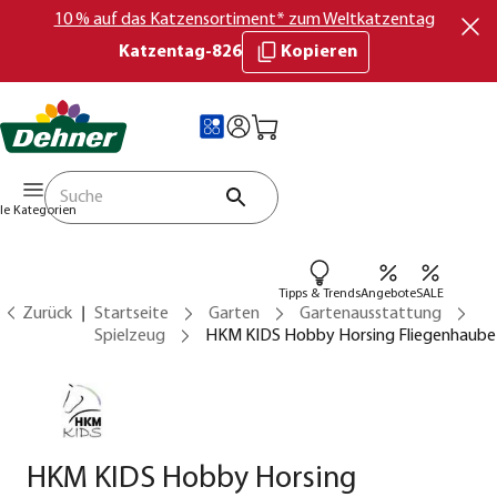
10 % auf das Katzensortiment* zum Weltkatzentag
Katzentag-826
Kopieren
lle Kategorien
Tipps & Trends
Angebote
SALE
Zurück
Startseite
Garten
Gartenausstattung
Spielzeug
HKM KIDS Hobby Horsing Fliegenhaube
HKM KIDS Hobby Horsing