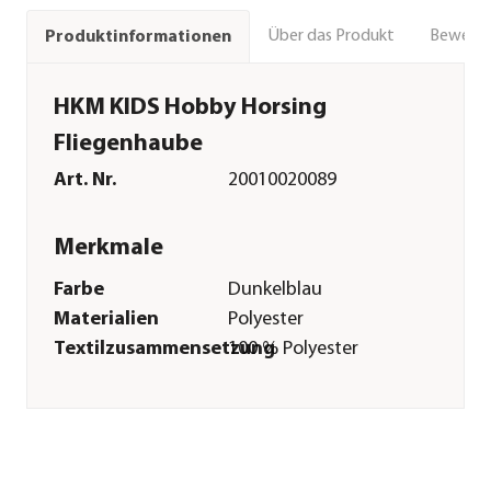
Über das Produkt
Bewert
Produktinformationen
HKM KIDS Hobby Horsing
Fliegenhaube
Art. Nr.
20010020089
Merkmale
Farbe
Dunkelblau
Materialien
Polyester
Textilzusammensetzung
100 % Polyester
Pflege
Pflegehinweise
Bis 30 Grad
Sonstiges