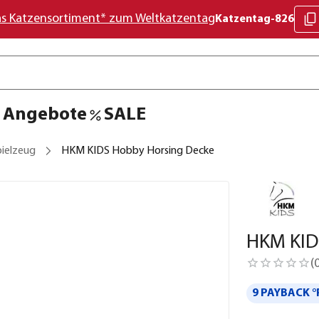
as Katzensortiment* zum Weltkatzentag
Katzentag-826
Angebote
SALE
pielzeug
HKM KIDS Hobby Horsing Decke
HKM KID
(
9 PAYBACK °