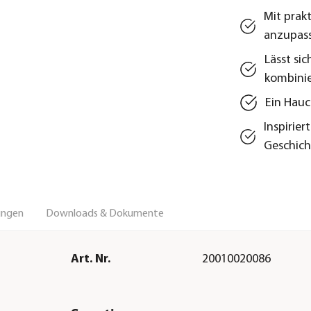
Mit prak
anzupas
Lässt sic
kombini
Ein Hauc
Inspirie
Geschic
ungen
Downloads & Dokumente
Art. Nr.
20010020086