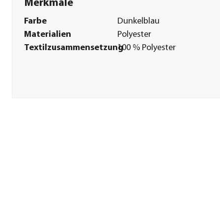
Merkmale
Farbe
Dunkelblau
Materialien
Polyester
Textilzusammensetzung
100 % Polyester
Herstellerangaben
Land
DE
Firma
HKM Sports Equipment Gm
E-Mail
info@hkm-sports.com
Straße
Veldhausenerstr.
Hausnummer
240
Postleitzahl
49828