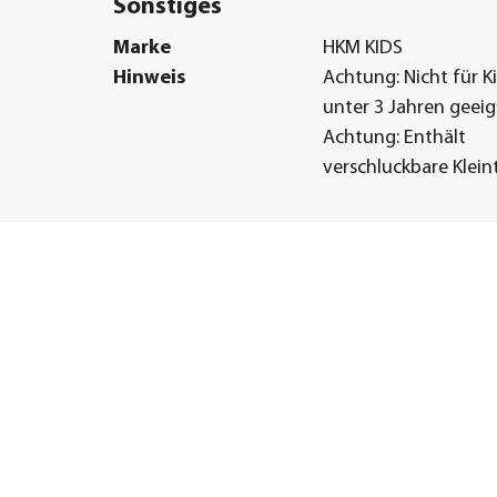
Sonstiges
Marke
HKM KIDS
Hinweis
Achtung: Nicht für K
unter 3 Jahren geeig
Achtung: Enthält
verschluckbare Kleint
Erstickungsgefahr; 
Lange Schnur/lange 
Strangulationsgefah
bH