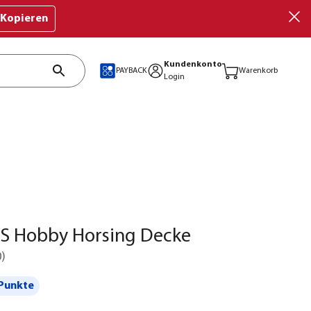
Kopieren
Kundenkonto
PAYBACK
Warenkorb
Login
S Hobby Horsing Decke
0
)
Punkte