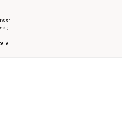
inder
net;
eile.
Achtung:
Kette.
r.