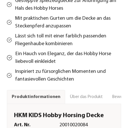
Gesteppte Spielzeugdecke zur Anbringung am
Hals des Hobby Horses
Mit praktischen Gurten um die Decke an das
Steckenpferd anzupassen
Lässt sich toll mit einer farblich passenden
Fliegenhaube kombinieren
Ein Hauch von Eleganz, der das Hobby Horse
liebevoll einkleidet
Inspiriert zu fürsorglichen Momenten und
fantasievollen Geschichten
Über das Produkt
Bewert
Produktinformationen
HKM KIDS Hobby Horsing Decke
Art. Nr.
20010020084