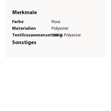
Merkmale
Farbe
Rosa
Materialien
Polyester
Textilzusammensetzung
100 % Polyester
Sonstiges
Marke
HKM KIDS
Hinweis
Achtung: Nicht für
Kinder unter 3
Jahren geeignet;
Achtung: Enthält
verschluckbare
Kleinteile.
Erstickungsgefahr;
Achtung: Lange