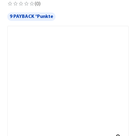
(
0
)
9 PAYBACK °Punkte