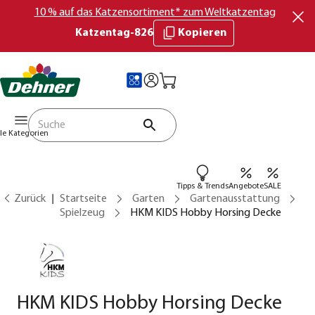
10 % auf das Katzensortiment* zum Weltkatzentag
Katzentag-826
Kopieren
lle Kategorien
Tipps & Trends
Angebote
SALE
Zurück
Startseite
Garten
Gartenausstattung
Spielzeug
HKM KIDS Hobby Horsing Decke
HKM KIDS Hobby Horsing Decke