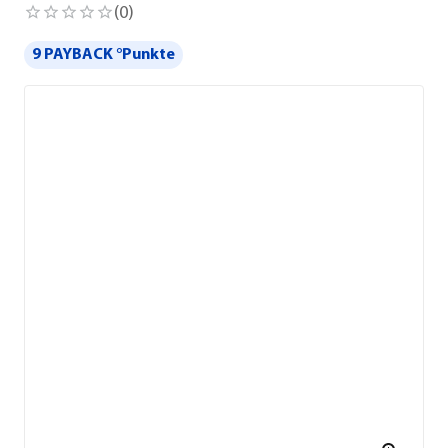
(
0
)
9 PAYBACK °Punkte