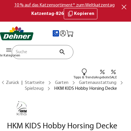
10 % auf das Katzensortiment* zum Weltkatzentag
Katzentag-826
Kopieren
lle Kategorien
Tipps & Trends
Angebote
SALE
Zurück
Startseite
Garten
Gartenausstattung
Spielzeug
HKM KIDS Hobby Horsing Decke
HKM KIDS Hobby Horsing Decke