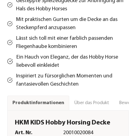
Gesteppte Spielzeugdecke zur Anbringung am
Hals des Hobby Horses
Mit praktischen Gurten um die Decke an das
Steckenpferd anzupassen
Lässt sich toll mit einer farblich passenden
Fliegenhaube kombinieren
Ein Hauch von Eleganz, der das Hobby Horse
liebevoll einkleidet
Inspiriert zu fürsorglichen Momenten und
fantasievollen Geschichten
Über das Produkt
Bewert
Produktinformationen
HKM KIDS Hobby Horsing Decke
Art. Nr.
20010020084