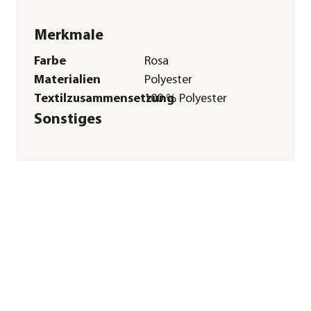
Merkmale
Farbe
Rosa
Materialien
Polyester
Textilzusammensetzung
100 % Polyester
Sonstiges
Marke
HKM KIDS
Hinweis
Achtung: Nicht für
Kinder unter 3
Jahren geeignet;
Achtung: Enthält
verschluckbare
Kleinteile.
Erstickungsgefahr;
Achtung: Lange