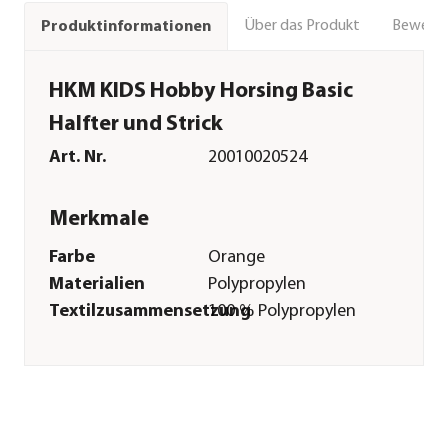
Über das Produkt
Bewert
Produktinformationen
HKM KIDS Hobby Horsing Basic
Halfter und Strick
Art. Nr.
20010020524
Merkmale
Farbe
Orange
Materialien
Polypropylen
Textilzusammensetzung
100 % Polypropylen
Sonstiges
Marke
HKM KIDS
Lieferumfang
Halfter inklusive
Führstrick