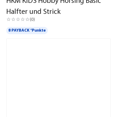
HKM KIDS Hobby Horsing Basic
Halfter und Strick
(
0
)
8 PAYBACK °Punkte