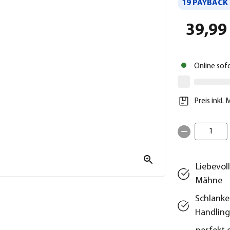
19 PAYBACK 
39,99
Online sof
Preis inkl.
1
Liebevol
Mähne
Schlanke
Handling