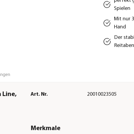
perfekt 
Spielen
Mit nur 
Hand
Der stab
Reitabe
ungen
 Line,
Art. Nr.
20010023505
Merkmale