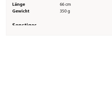
Länge
66 cm
Gewicht
350 g
Sonstiges
Marke
HKM KIDS
Hinweis
Achtung: Nicht für Kinder
unter 3 Jahren geeignet;
Achtung: Lange Schnur/lan
Kette. Strangulationsgefahr