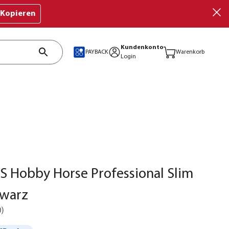
Kopieren
Kundenkonto
PAYBACK
Warenkorb
Login
 Hobby Horse Professional Slim
hwarz
0
)