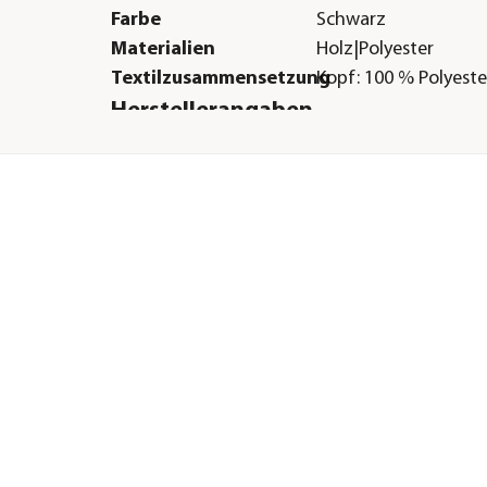
Farbe
Schwarz
Materialien
Holz|Polyester
Textilzusammensetzung
Kopf: 100 % Polyeste
Herstellerangaben
Land
DE
Firma
HKM Sports Equipm
E-Mail
info@hkm-sports.c
ge
Straße
Veldhausenerstr.
.
Hausnummer
240
Postleitzahl
49828
Stadt
Neunhaus