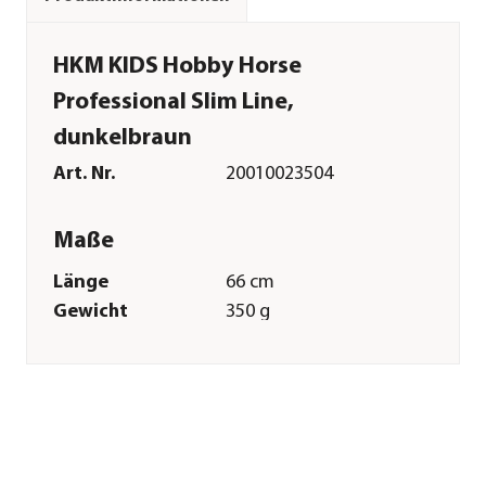
HKM KIDS Hobby Horse
Professional Slim Line,
dunkelbraun
Art. Nr.
20010023504
Maße
Länge
66 cm
Gewicht
350 g
Merkmale
Farbe
Dunkelbraun
Materialien
Holz|Polyester
Textilzusammensetzung
Kopf: 100 %
Polyester