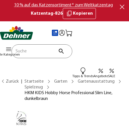
10 % auf das Katzensortiment* zum Weltkatzentag
Katzentag-826
Kopieren
lle Kategorien
Tipps & Trends
Angebote
SALE
Zurück
Startseite
Garten
Gartenausstattung
Spielzeug
HKM KIDS Hobby Horse Professional Slim Line,
dunkelbraun