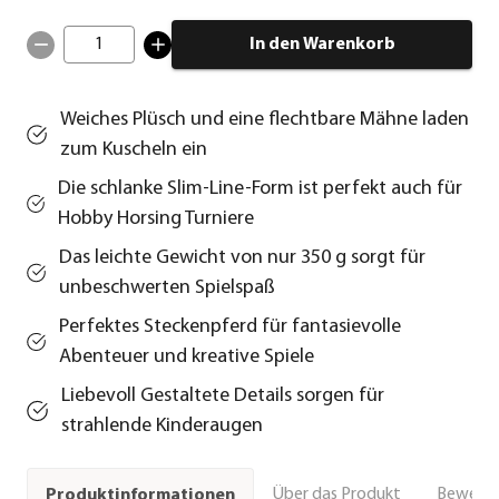
1
In den Warenkorb
Weiches Plüsch und eine flechtbare Mähne laden
zum Kuscheln ein
Die schlanke Slim-Line-Form ist perfekt auch für
Hobby Horsing Turniere
Das leichte Gewicht von nur 350 g sorgt für
unbeschwerten Spielspaß
Perfektes Steckenpferd für fantasievolle
Abenteuer und kreative Spiele
Liebevoll Gestaltete Details sorgen für
strahlende Kinderaugen
Über das Produkt
Bewert
Produktinformationen