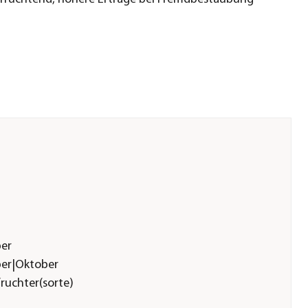
ber
ber|Oktober
ruchter(sorte)