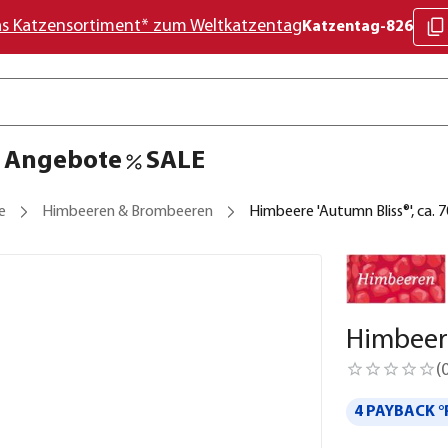
as Katzensortiment* zum Weltkatzentag
Katzentag-826
Angebote
SALE
e
Himbeeren & Brombeeren
Himbeere 'Autumn Bliss®', ca. 
Himbeere
(
4 PAYBACK °