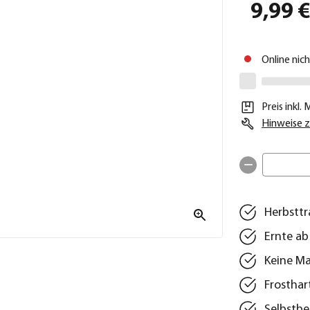
9,99 
Online nic
Preis inkl.
Hinweise z
Herbstt
Ernte ab
Keine Ma
Frosthar
Selbstbe