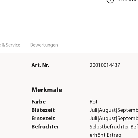
 & Service
Bewertungen
Art. Nr.
20010014437
Merkmale
Farbe
Rot
Blütezeit
Juli|August|Septem
Erntezeit
Juli|August|Septem
Befruchter
Selbstbefruchter|Bef
erhöht Ertrag