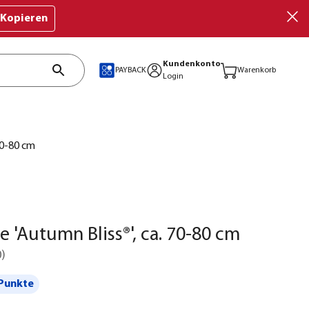
Kopieren
Kundenkonto
PAYBACK
Warenkorb
Login
70-80 cm
 'Autumn Bliss®', ca. 70-80 cm
0
)
Punkte