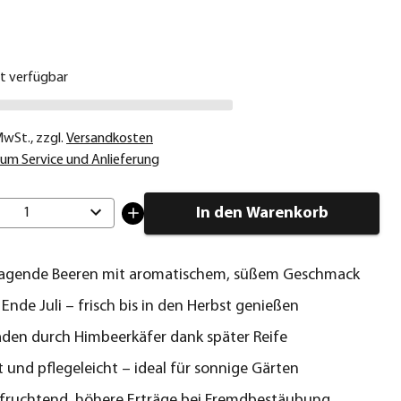
€
ht verfügbar
 MwSt.
,
zzgl.
Versandkosten
um Service und Anlieferung
In den Warenkorb
1
ragende Beeren mit aromatischem, süßem Geschmack
 Ende Juli – frisch bis in den Herbst genießen
den durch Himbeerkäfer dank später Reife
t und pflegeleicht – ideal für sonnige Gärten
fruchtend, höhere Erträge bei Fremdbestäubung