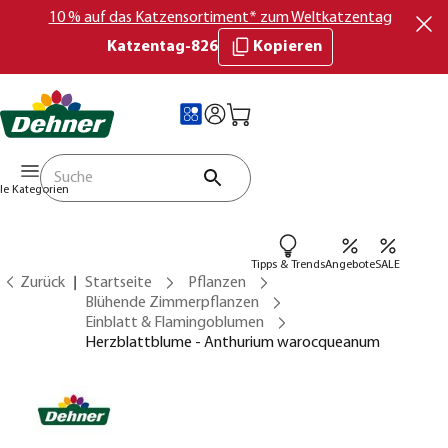
10 % auf das Katzensortiment* zum Weltkatzentag
Katzentag-826
Kopieren
lle Kategorien
Tipps & Trends
Angebote
SALE
Zurück
Startseite
Pflanzen
Blühende Zimmerpflanzen
Einblatt & Flamingoblumen
Herzblattblume - Anthurium warocqueanum