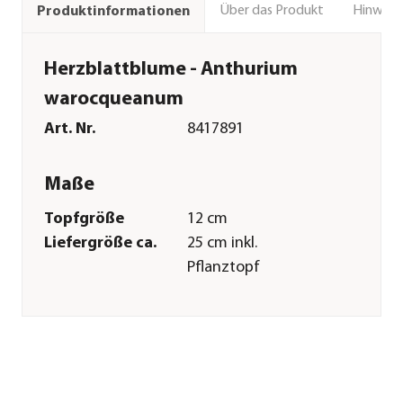
Über das Produkt
Hinweise
Produktinformationen
Herzblattblume - Anthurium
warocqueanum
Art. Nr.
8417891
Maße
Topfgröße
12 cm
Liefergröße ca.
25 cm inkl.
Pflanztopf
Wuchshöhe ca.
30-50 cm
Merkmale
Farbe
Dunkelgrün
Wuchsform
aufrecht
Besonderheiten
pflegeleicht|luftreinigend