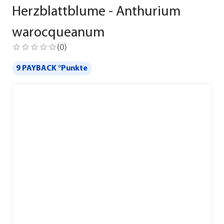
Herzblattblume - Anthurium
warocqueanum
(
0
)
9 PAYBACK °Punkte