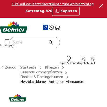
10 % auf das Katzensortiment* zum Weltkatzentag
Katzentag-826
Kopieren
lle Kategorien
Tipps & Trends
Angebote
SALE
Zurück
Startseite
Pflanzen
Blühende Zimmerpflanzen
Einblatt & Flamingoblumen
Herzblattblume - Anthurium villenaorum