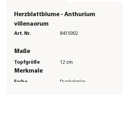
Herzblattblume - Anthurium
villenaorum
Art. Nr.
8415002
Maße
Topfgröße
12 cm
Merkmale
Farbe
Dunkelgrün
Wuchsform
kompakt
Besonderheiten
außergewöhnliche
Blattzeichnung
Pflege
Standort
hell|keine direkte