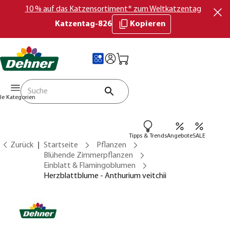
10 % auf das Katzensortiment* zum Weltkatzentag
Katzentag-826
Kopieren
lle Kategorien
Tipps & Trends
Angebote
SALE
Zurück
Startseite
Pflanzen
Blühende Zimmerpflanzen
Einblatt & Flamingoblumen
Herzblattblume - Anthurium veitchii