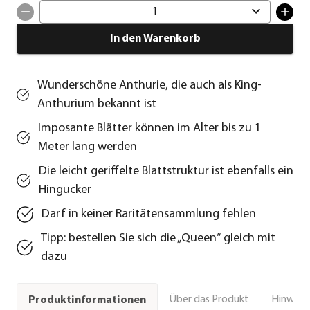
1
In den Warenkorb
Wunderschöne Anthurie, die auch als King-
Anthurium bekannt ist
Imposante Blätter können im Alter bis zu 1
Meter lang werden
Die leicht geriffelte Blattstruktur ist ebenfalls ein
Hingucker
Darf in keiner Raritätensammlung fehlen
Tipp: bestellen Sie sich die „Queen“ gleich mit
dazu
Über das Produkt
Hinweise
Produktinformationen