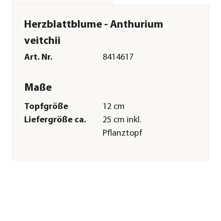
Herzblattblume - Anthurium
veitchii
Art. Nr.
8414617
Maße
Topfgröße
12 cm
Liefergröße ca.
25 cm inkl.
Pflanztopf
Wuchshöhe ca.
50-100 cm
Merkmale
Farbe
Grün
Wuchsform
aufrecht
Pflege