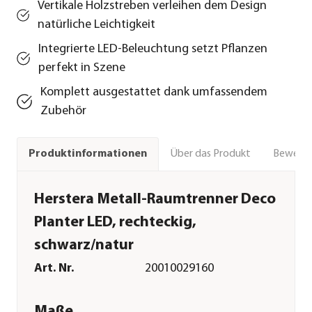
Vertikale Holzstreben verleihen dem Design
natürliche Leichtigkeit
Integrierte LED-Beleuchtung setzt Pflanzen
perfekt in Szene
Komplett ausgestattet dank umfassendem
Zubehör
Über das Produkt
Bewert
Produktinformationen
Herstera Metall-Raumtrenner Deco
Planter LED, rechteckig,
schwarz/natur
Art. Nr.
20010029160
Maße