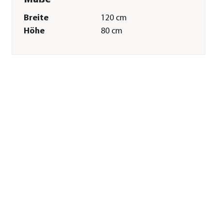
Breite
120 cm
Höhe
80 cm
Tiefe
40 cm
Gewicht
38 kg
Innenmaß Breite
113 cm
Innenmaß Höhe
80 cm
Innenmaß Tiefe
33 cm
Merkmale
Farbe
Braun|Schwarz
Materialien
Metall|Kiefernholz
Oberfläche
feuerverzinkt|Pulver-
Beschichtung
Form
Rechteckig
Einsatzbereich
Outdoor|Indoor
Technische Details