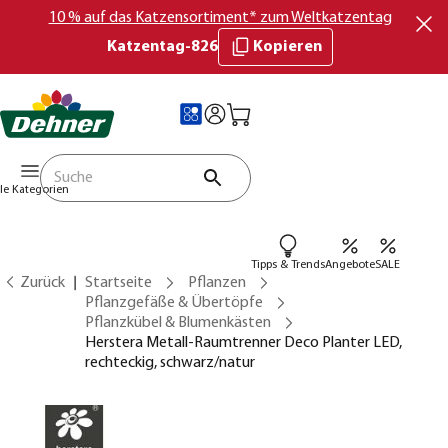
10 % auf das Katzensortiment* zum Weltkatzentag
Katzentag-826
Kopieren
lle Kategorien
Tipps & Trends
Angebote
SALE
Zurück
Startseite
Pflanzen
Pflanzgefäße & Übertöpfe
Pflanzkübel & Blumenkästen
Herstera Metall-Raumtrenner Deco Planter LED,
rechteckig, schwarz/natur