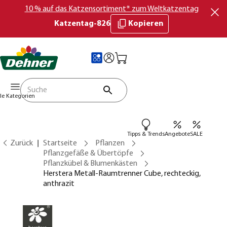
10 % auf das Katzensortiment* zum Weltkatzentag
Katzentag-826
Kopieren
lle Kategorien
Tipps & Trends
Angebote
SALE
Zurück
Startseite
Pflanzen
Pflanzgefäße & Übertöpfe
Pflanzkübel & Blumenkästen
Herstera Metall-Raumtrenner Cube, rechteckig,
anthrazit