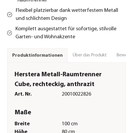
Raumtrenner
Flexibel platzierbar dank wetterfestem Metall
und schlichtem Design
Komplett ausgestattet für sofortige, stilvolle
Garten- und Wohnakzente
Über das Produkt
Bewert
Produktinformationen
Herstera Metall-Raumtrenner
Cube, rechteckig, anthrazit
Art. Nr.
20010022826
Maße
Breite
100 cm
Höhe
80 cm