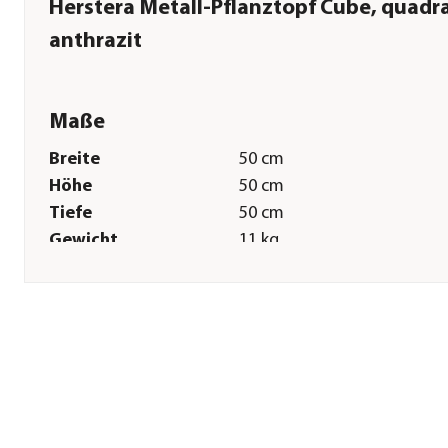
Herstera Metall-Pflanztopf Cube, quadra
anthrazit
Maße
Breite
50 cm
Höhe
50 cm
Tiefe
50 cm
Gewicht
11 kg
Innenmaß Breite
44 cm
Innenmaß Höhe
49,5 cm
Innenmaß Tiefe
44 cm
Sonstiges
Marke
Herstera
Hinweis
Topfvolumen: 375 l
Montagezustand
Lieferung erfolgt zerlegt