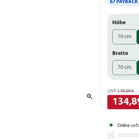
67 PAYBACK 
Höhe
70 cm
Breite
70 cm
UVP
149,99 €
134,8
Online sof