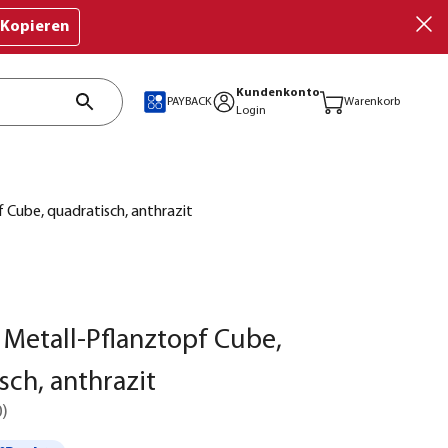
Kopieren
Kundenkonto
PAYBACK
Warenkorb
Login
 Cube, quadratisch, anthrazit
 Metall-Pflanztopf Cube,
sch, anthrazit
0
)