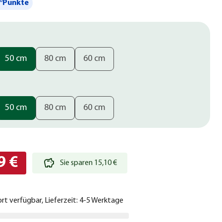
°Punkte
50 cm
80 cm
60 cm
50 cm
80 cm
60 cm
9 €
Sie sparen 15,10 €
ort verfügbar, Lieferzeit: 4-5 Werktage