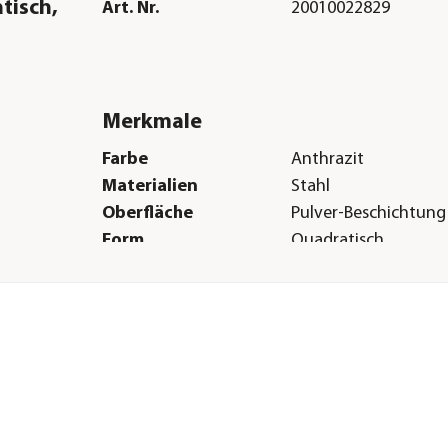
tisch,
Art. Nr.
20010022829
Merkmale
Farbe
Anthrazit
Materialien
Stahl
Oberfläche
Pulver-Beschichtung
Form
Quadratisch
Eigenschaften
witterungsbeständi
Einsatzbereich
Outdoor
Herstellerangaben
Land
ES
Firma
Herstera Garden
E-Mail
info@hersteragarde