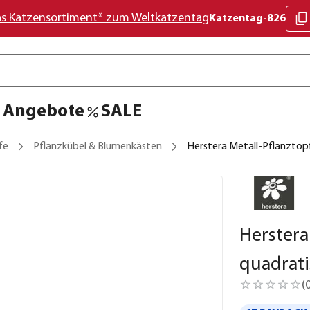
as Katzensortiment* zum Weltkatzentag
Katzentag-826
Angebote
SALE
fe
Pflanzkübel & Blumenkästen
Herstera Metall-Pflanztopf
Herstera
quadrati
(