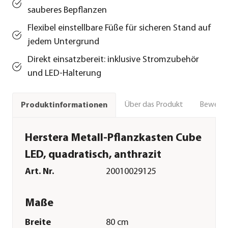
sauberes Bepflanzen
Flexibel einstellbare Füße für sicheren Stand auf
jedem Untergrund
Direkt einsatzbereit: inklusive Stromzubehör
und LED-Halterung
Über das Produkt
Bewert
Produktinformationen
Herstera Metall-Pflanzkasten Cube
LED, quadratisch, anthrazit
Art. Nr.
20010029125
Maße
Breite
80 cm