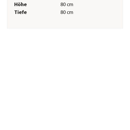
Höhe
80 cm
Tiefe
80 cm
Gewicht
45 kg
Innenmaß Breite
72 cm
Innenmaß Höhe
80 cm
Innenmaß Tiefe
72 cm
Merkmale
Farbe
Anthrazit
Materialien
Metall
Oberfläche
feuerverzinkt|Pulver-
Beschichtung
Form
Quadratisch
Eigenschaften
witterungsbeständig
Einsatzbereich
Outdoor|Indoor
Technische Details