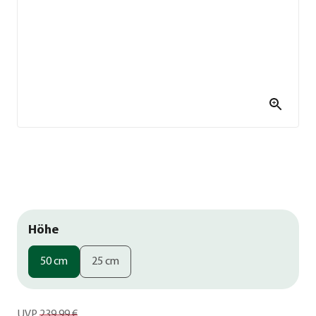
Höhe
50 cm
25 cm
UVP
239,99 €