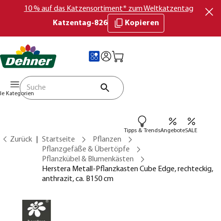
10 % auf das Katzensortiment* zum Weltkatzentag
Katzentag-826
Kopieren
lle Kategorien
Tipps & Trends
Angebote
SALE
Zurück
Startseite
Pflanzen
Pflanzgefäße & Übertöpfe
Pflanzkübel & Blumenkästen
Herstera Metall-Pflanzkasten Cube Edge, rechteckig,
anthrazit, ca. B150 cm