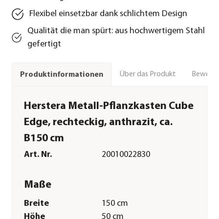
Flexibel einsetzbar dank schlichtem Design
Qualität die man spürt: aus hochwertigem Stahl
gefertigt
Über das Produkt
Bewert
Produktinformationen
Herstera Metall-Pflanzkasten Cube
Edge, rechteckig, anthrazit, ca.
B150 cm
Art. Nr.
20010022830
Maße
Breite
150 cm
Höhe
50 cm