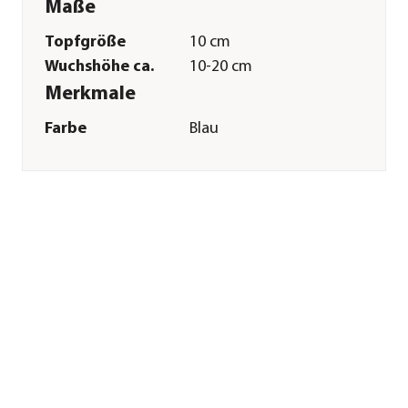
Maße
Topfgröße
10 cm
Wuchshöhe ca.
10-20 cm
Merkmale
Farbe
Blau
Blütezeit
September|Oktober|November
Wuchsform
polsterförmig
Besonderheiten
Blütenschmuck
Lebenszyklus
mehrjährig
Pflege
Standort
sonnig|halbschattig|kühl
Bodenbeschaffenheit
durchlässig|kalkarm
Winterhart
Ja
Pflanzzeit
Frühjahr|Sommer|Herbst
Sonstiges