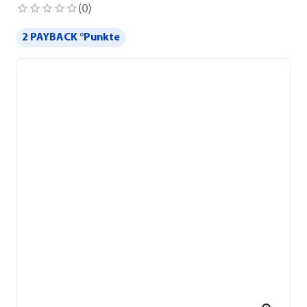
(
0
)
2 PAYBACK °Punkte