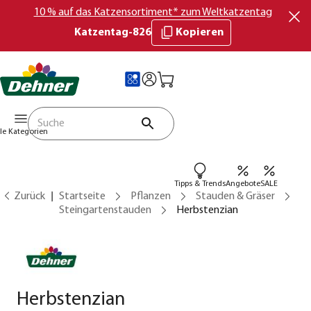
10 % auf das Katzensortiment* zum Weltkatzentag
Katzentag-826
Kopieren
lle Kategorien
Tipps & Trends
Angebote
SALE
Zurück
Startseite
Pflanzen
Stauden & Gräser
Steingartenstauden
Herbstenzian
Herbstenzian