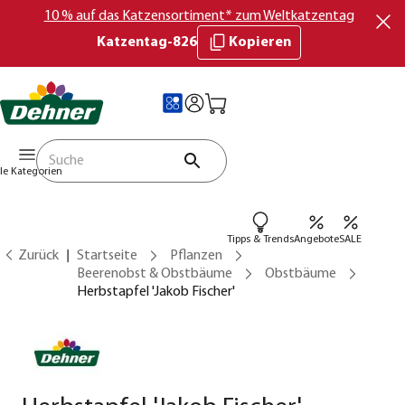
10 % auf das Katzensortiment* zum Weltkatzentag
Katzentag-826
Kopieren
lle Kategorien
Tipps & Trends
Angebote
SALE
Zurück
Startseite
Pflanzen
Beerenobst & Obstbäume
Obstbäume
Herbstapfel 'Jakob Fischer'