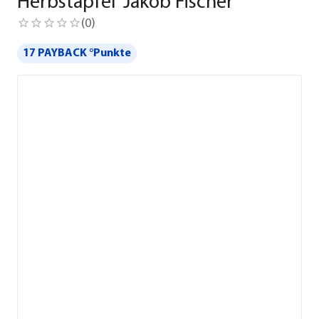
Herbstapfel 'Jakob Fischer'
(
0
)
17 PAYBACK °Punkte