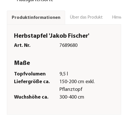
Über das Produkt
Hinweise
Produktinformationen
Herbstapfel 'Jakob Fischer'
Art. Nr.
7689680
Maße
Topfvolumen
9,5 l
Liefergröße ca.
150-200 cm exkl.
Pflanztopf
Wuchshöhe ca.
300-400 cm
Merkmale
Erntezeit
August|September|Oktober|N
Befruchter
Befruchter(sorte)