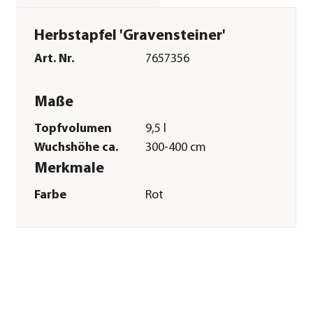
Herbstapfel 'Gravensteiner'
Art. Nr.
7657356
Maße
Topfvolumen
9,5 l
Wuchshöhe ca.
300-400 cm
Merkmale
Farbe
Rot
Blütezeit
März|April
Erntezeit
September|August
Befruchter
Befruchter
nötig|'Cox
Orange'|'Goldparmäne'|'James
Grieve'|'Weißer