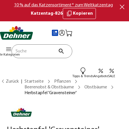
10 % auf das Katzensortiment* zum Weltkatzentag
Katzentag-826
Kopieren
lle Kategorien
Tipps & Trends
Angebote
SALE
Zurück
Startseite
Pflanzen
Beerenobst & Obstbäume
Obstbäume
Herbstapfel 'Gravensteiner'