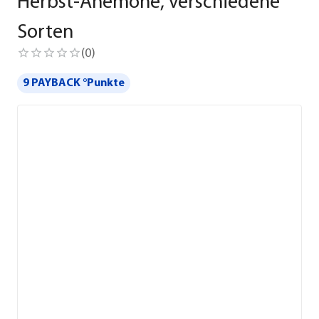
Herbst-Anemone, verschiedene
Sorten
(
0
)
9 PAYBACK °Punkte