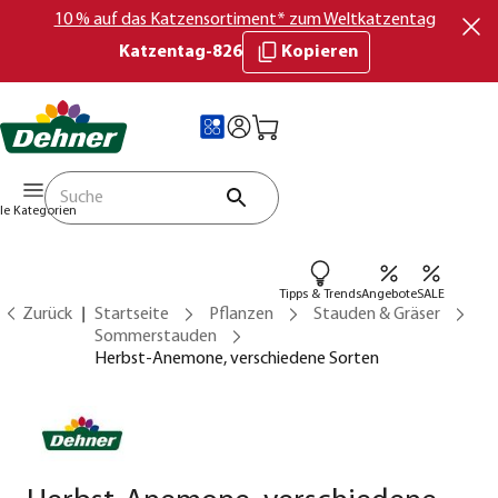
10 % auf das Katzensortiment* zum Weltkatzentag
Katzentag-826
Kopieren
lle Kategorien
Tipps & Trends
Angebote
SALE
Zurück
Startseite
Pflanzen
Stauden & Gräser
Sommerstauden
Herbst-Anemone, verschiedene Sorten