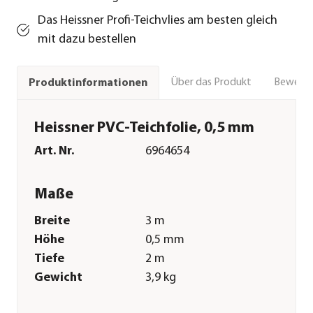
Das Heissner Profi-Teichvlies am besten gleich
mit dazu bestellen
Über das Produkt
Bewert
Produktinformationen
Heissner PVC-Teichfolie, 0,5 mm
Art. Nr.
6964654
Maße
Breite
3 m
Höhe
0,5 mm
Tiefe
2 m
Gewicht
3,9 kg
Merkmale