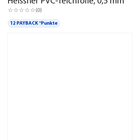
Heissner PVC-Teichfolie, 0,5 mm
(
0
)
12 PAYBACK °Punkte