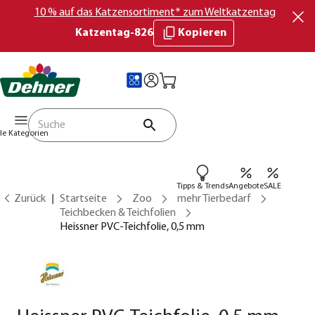
10 % auf das Katzensortiment* zum Weltkatzentag
Katzentag-826
Kopieren
lle Kategorien
Tipps & Trends
Angebote
SALE
Zurück
Startseite
Zoo
mehr Tierbedarf
Teichbecken & Teichfolien
Heissner PVC-Teichfolie, 0,5 mm