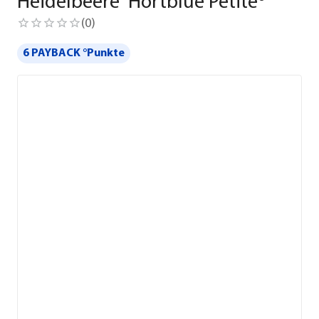
Heidelbeere 'Hortblue Petite®'
(
0
)
6 PAYBACK °Punkte