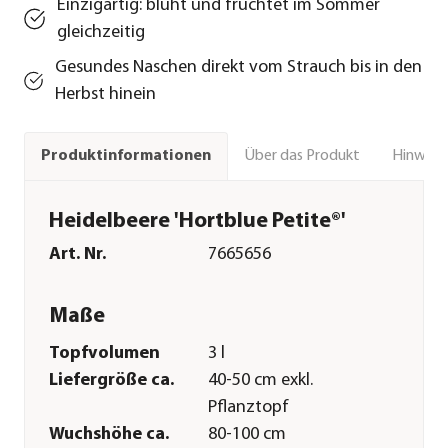
Einzigartig: blüht und fruchtet im Sommer
gleichzeitig
Gesundes Naschen direkt vom Strauch bis in den
Herbst hinein
Über das Produkt
Hinweise
Produktinformationen
Heidelbeere 'Hortblue Petite®'
Art. Nr.
7665656
Maße
Topfvolumen
3 l
Liefergröße ca.
40-50 cm exkl.
Pflanztopf
Wuchshöhe ca.
80-100 cm