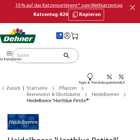
10 % auf das Katzensortiment* zum Weltkatzentag
Katzentag-826
Kopieren
lle Kategorien
Tipps & Trends
Angebote
SALE
Zurück
Startseite
Pflanzen
Beerenobst & Obstbäume
Heidelbeeren
Heidelbeere 'Hortblue Petite®'