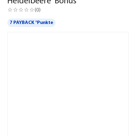
Heidelbeere 'Bonus'
(
0
)
7 PAYBACK °Punkte