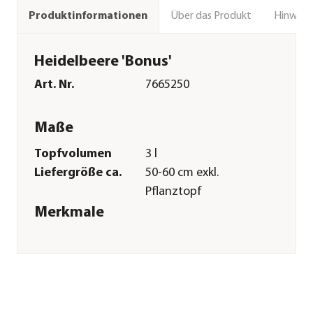
Über das Produkt
Hinweise
Produktinformationen
Heidelbeere 'Bonus'
Art. Nr.
7665250
Maße
Topfvolumen
3 l
Liefergröße ca.
50-60 cm exkl.
Pflanztopf
Merkmale
Farbe
Blau
Blütezeit
Juni
Erntezeit
August
Pflege