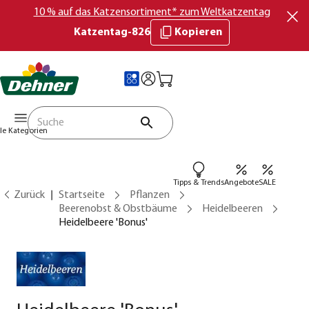
10 % auf das Katzensortiment* zum Weltkatzentag
Katzentag-826
Kopieren
lle Kategorien
Tipps & Trends
Angebote
SALE
Zurück
Startseite
Pflanzen
Beerenobst & Obstbäume
Heidelbeeren
Heidelbeere 'Bonus'