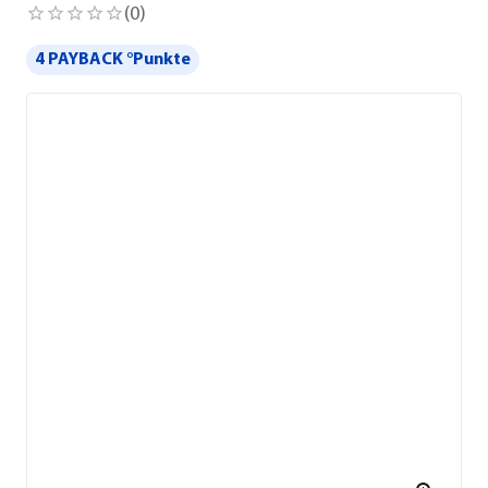
(
0
)
4 PAYBACK °Punkte