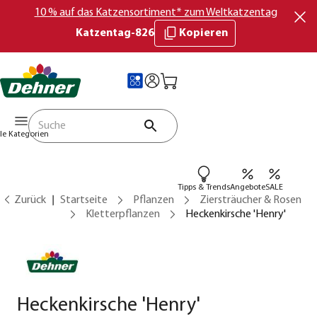
10 % auf das Katzensortiment* zum Weltkatzentag
Katzentag-826
Kopieren
lle Kategorien
Tipps & Trends
Angebote
SALE
Zurück
Startseite
Pflanzen
Ziersträucher & Rosen
Kletterpflanzen
Heckenkirsche 'Henry'
Heckenkirsche 'Henry'