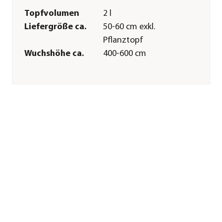
Topfvolumen
2 l
Liefergröße ca.
50-60 cm exkl.
Pflanztopf
Wuchshöhe ca.
400-600 cm
Merkmale
Farbe
Apricot
Blütezeit
Juni|Juli|August
Blütenmerkmal
mehrfarbig
Wuchsform
aufrecht|Schlinger
Besonderheiten
immergrün
Lebenszyklus
mehrjährig
Pflege
Standort
halbschattig|schattig
Bodenbeschaffenheit
humos|nährstoffreich|durchläss
Winterhart
Ja