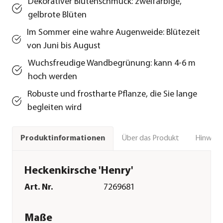
Dekorativer Blütenschmuck: zweifarbige,
gelbrote Blüten
Im Sommer eine wahre Augenweide: Blütezeit
von Juni bis August
Wuchsfreudige Wandbegrünung: kann 4-6 m
hoch werden
Robuste und frostharte Pflanze, die Sie lange
begleiten wird
Über das Produkt
Hinweise
Produktinformationen
Heckenkirsche 'Henry'
Art. Nr.
7269681
Maße