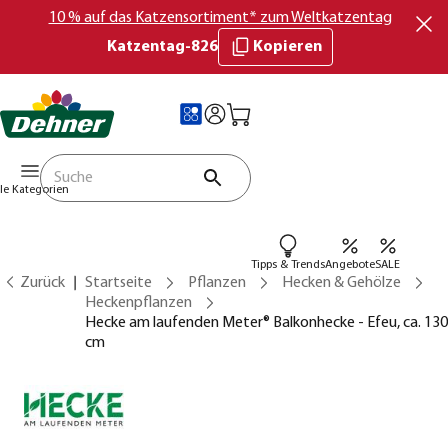
10 % auf das Katzensortiment* zum Weltkatzentag
Katzentag-826
Kopieren
lle Kategorien
Tipps & Trends
Angebote
SALE
Zurück
Startseite
Pflanzen
Hecken & Gehölze
Heckenpflanzen
Hecke am laufenden Meter® Balkonhecke - Efeu, ca. 130
cm