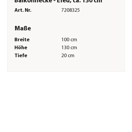
Balkonhecke - Efeu, ca. 130 cm
Art. Nr.
7208325
Maße
Breite
100 cm
Höhe
130 cm
Tiefe
20 cm
Gewicht
50 kg
Wuchshöhe ca.
130 cm
Merkmale
Farbe
Dunkelgrün
Wuchsform
kletternd
Besonderheiten
immergrün
Lebenszyklus
mehrjährig
Pflege