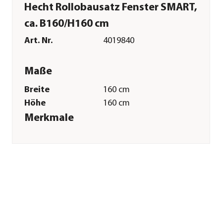
Hecht Rollobausatz Fenster SMART,
ca. B160/H160 cm
Art. Nr.
4019840
Maße
Breite
160 cm
Höhe
160 cm
Merkmale
Farbe
Weiß
Materialien
Aluminium|Textilien
Sonstiges
Marke
Hecht
Hinweis
Farbe Mesh: Schwarz
Herstellerangaben