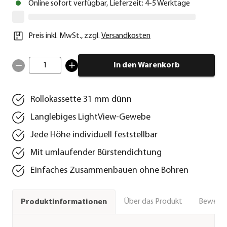
Online sofort verfügbar, Lieferzeit: 4-5 Werktage
Preis inkl. MwSt.
,
zzgl.
Versandkosten
1
In den Warenkorb
Rollokassette 31 mm dünn
Langlebiges LightView-Gewebe
Jede Höhe individuell feststellbar
Mit umlaufender Bürstendichtung
Einfaches Zusammenbauen ohne Bohren
Über das Produkt
Bewert
Produktinformationen