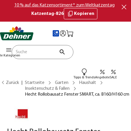
10 % auf das Katzensortiment* zum Weltkatzentag
Katzentag-826
Kopieren
lle Kategorien
Tipps & Trends
Angebote
SALE
Zurück
Startseite
Garten
Haushalt
Insektenschutz & Fallen
Hecht Rollobausatz Fenster SMART, ca. B160/H160 cm