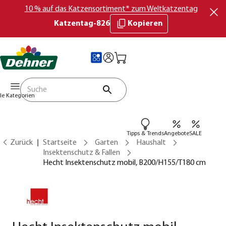
10 % auf das Katzensortiment* zum Weltkatzentag
Katzentag-826
Kopieren
lle Kategorien
Tipps & Trends
Angebote
SALE
Zurück
Startseite
Garten
Haushalt
Insektenschutz & Fallen
Hecht Insektenschutz mobil, B200/H155/T180 cm