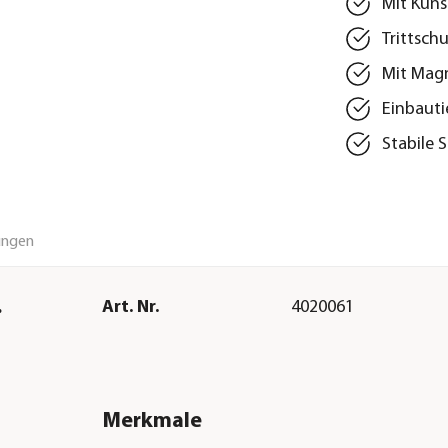
Mit Kuns
Trittsch
Mit Magn
Einbauti
Stabile 
ungen
.
Art. Nr.
4020061
Merkmale