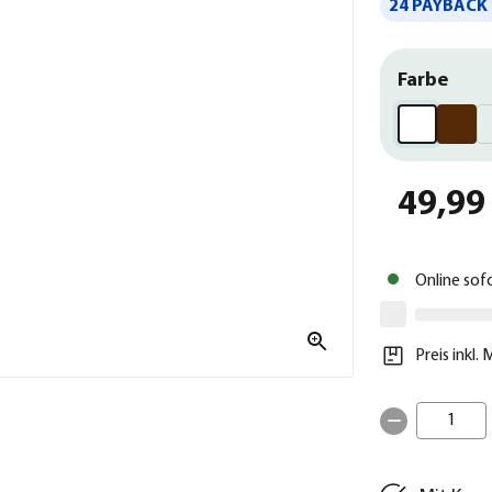
24 PAYBACK 
Farbe
49,99
Online sof
Preis inkl.
1