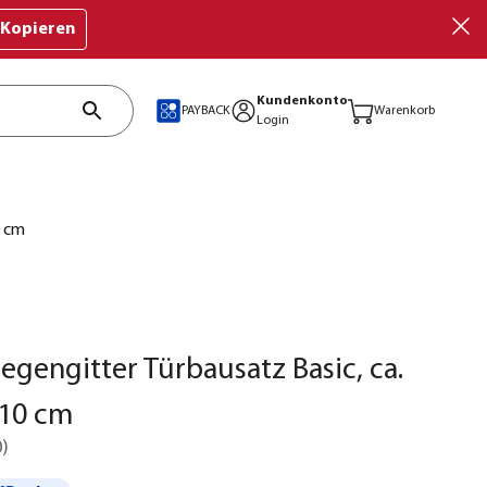
Kopieren
Kundenkonto
PAYBACK
Warenkorb
Login
0 cm
iegengitter Türbausatz Basic, ca.
10 cm
0
)