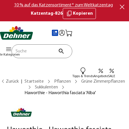
10 % auf das Katzensortiment* zum Weltkatzentag
Katzentag-826
Kopieren
lle Kategorien
Tipps & Trends
Angebote
SALE
Zurück
Startseite
Pflanzen
Grüne Zimmerpflanzen
Sukkulenten
Haworthie - Haworthia fasciata 'Alba'