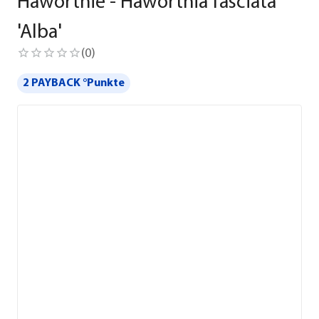
Haworthie - Haworthia fasciata
'Alba'
(
0
)
2 PAYBACK °Punkte