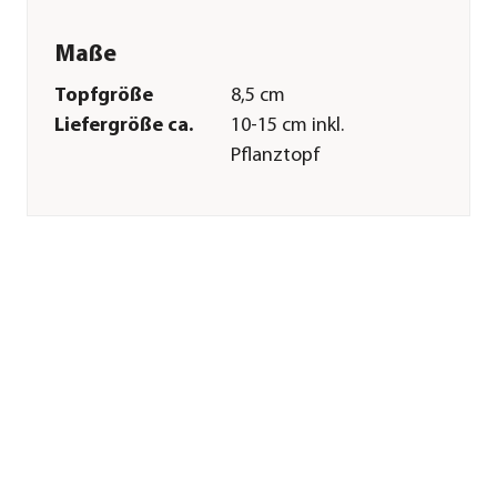
Maße
Topfgröße
8,5 cm
Liefergröße ca.
10-15 cm inkl.
Pflanztopf
Merkmale
Farbe
Weiß|Dunkelgrün
Wuchsform
aufrecht|rosettenförmig
Besonderheiten
sukkulent|pflegeleicht
Pflege
Gießempfehlung
Wenig
Düngung
Spezialdünger
zweiwöchentlich in
der
Wachstumsphase; im