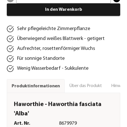
In den Warenkorb
Sehr pflegeleichte Zimmerpflanze
Überwiegend weißes Blattwerk - getigert
Aufrechter, rosettenförmiger Wuchs
Für sonnige Standorte
Wenig Wasserbedarf - Sukkulente
Über das Produkt
Hinweise
Produktinformationen
Haworthie - Haworthia fasciata
'Alba'
Art. Nr.
8679979