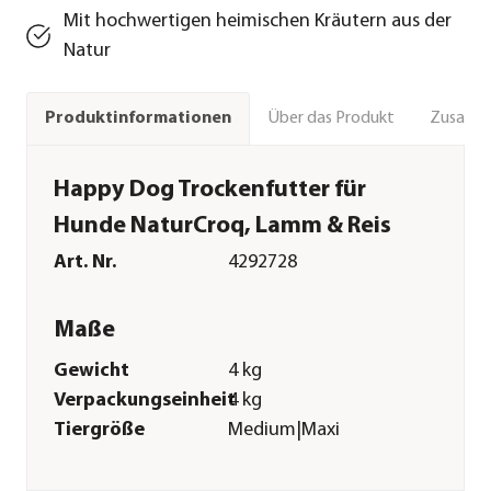
Mit hochwertigen heimischen Kräutern aus der
Natur
Über das Produkt
Zusamm
Produktinformationen
Happy Dog Trockenfutter für
Hunde NaturCroq, Lamm & Reis
Art. Nr.
4292728
Maße
Gewicht
4 kg
Verpackungseinheit
4 kg
Tiergröße
Medium|Maxi
Merkmale