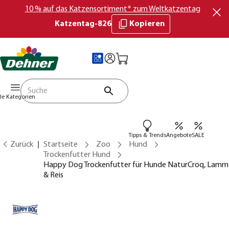
10 % auf das Katzensortiment* zum Weltkatzentag
Katzentag-826
Kopieren
lle Kategorien
Tipps & Trends
Angebote
SALE
Zurück
Startseite
Zoo
Hund
Trockenfutter Hund
Happy Dog Trockenfutter für Hunde NaturCroq, Lamm
& Reis