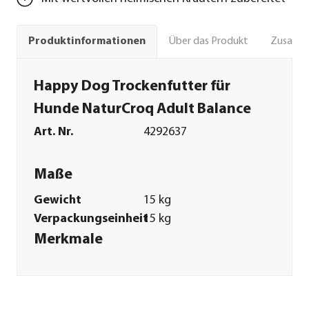
Über das Produkt
Zusamm
Produktinformationen
Happy Dog Trockenfutter für
Hunde NaturCroq Adult Balance
Art. Nr.
4292637
Maße
Gewicht
15 kg
Verpackungseinheit
15 kg
Merkmale
Sorte
Geflügel
Futterart
Trockenfutter
Spezialfutter
Magen &