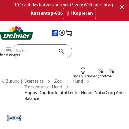
10 % auf das Katzensortiment* zum Weltkatzentag
Katzentag-826
Kopieren
lle Kategorien
Tipps & Trends
Angebote
SALE
Zurück
Startseite
Zoo
Hund
Trockenfutter Hund
Happy Dog Trockenfutter für Hunde NaturCroq Adult
Balance