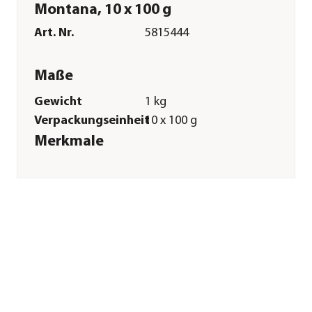
Montana, 10 x 100 g
Art. Nr.
5815444
Maße
Gewicht
1 kg
Verpackungseinheit
10 x 100 g
Merkmale
Sorte
Pferd
Spezialfutter
Sensitive|Weizenfrei
Verpackung
Beutel
Sonstiges
Marke
Happy Dog
Tierart
Hunde
Lebensphase
Adult
Herstellerangaben