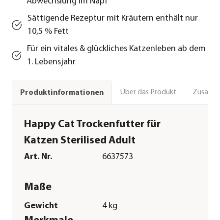
Abwechslung im Napf
Sättigende Rezeptur mit Kräutern enthält nur
10,5 % Fett
Für ein vitales & glückliches Katzenleben ab dem
1. Lebensjahr
Über das Produkt
Zusamm
Produktinformationen
Happy Cat Trockenfutter für
Katzen Sterilised Adult
Art. Nr.
6637573
Maße
Gewicht
4 kg