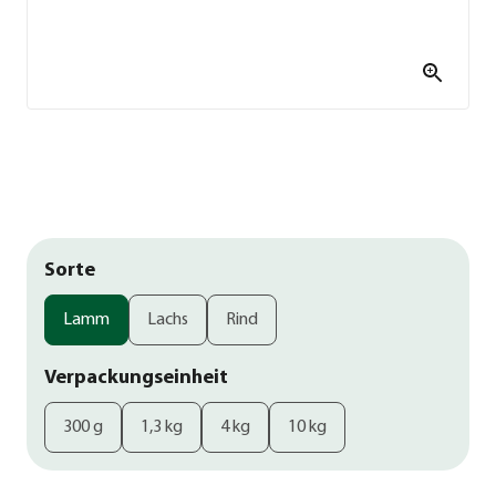
Sorte
Lamm
Lachs
Rind
Verpackungseinheit
300 g
1,3 kg
4 kg
10 kg