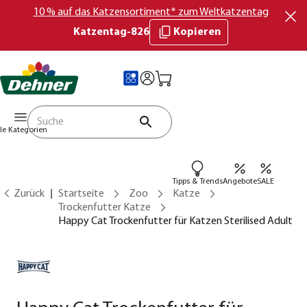
10 % auf das Katzensortiment* zum Weltkatzentag
Katzentag-826
Kopieren
lle Kategorien
Tipps & Trends
Angebote
SALE
Zurück
Startseite
Zoo
Katze
Trockenfutter Katze
Happy Cat Trockenfutter für Katzen Sterilised Adult