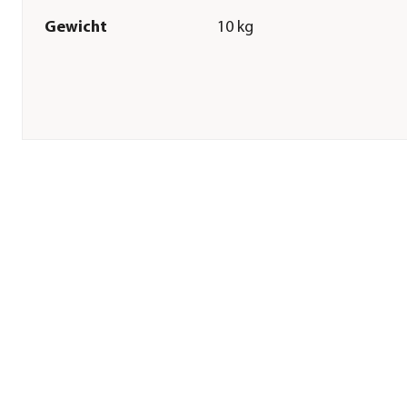
Gewicht
10 kg
Sonstiges
Marke
Happy Cat
Tierart
Katzen
Lebensphase
Kitten