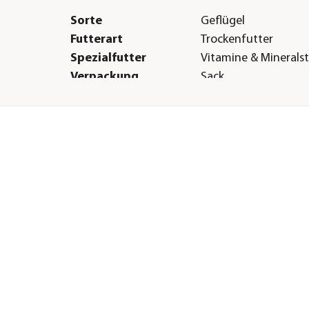
Sorte
Geflügel
Futterart
Trockenfutter
Spezialfutter
Vitamine & Minerals
Verpackung
Sack
Herstellerangaben
Land
DE
Firma
Interquell GmbH
E-Mail
info@happydog.de
Straße
Südliche Hauptstr. 3
Wehringen
Hausnummer
38
Postleitzahl
86517
Stadt
Wehringen