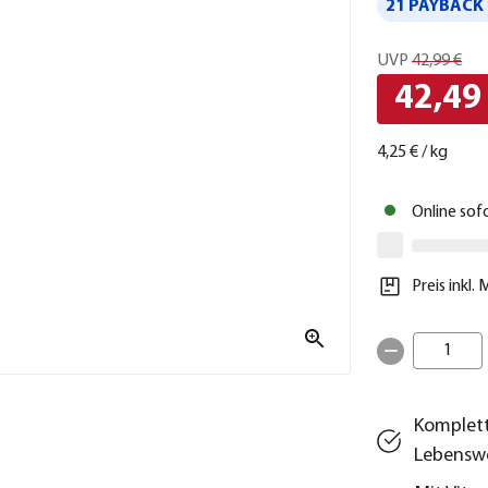
21 PAYBACK 
UVP
42,99 €
42,49
4,25 €
/
kg
Online sof
Preis inkl.
1
Komplett
Lebensw