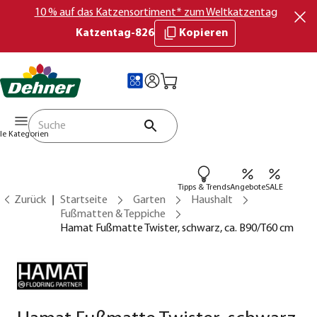
10 % auf das Katzensortiment* zum Weltkatzentag
Katzentag-826
Kopieren
lle Kategorien
Tipps & Trends
Angebote
SALE
Zurück
Startseite
Garten
Haushalt
Fußmatten & Teppiche
Hamat Fußmatte Twister, schwarz, ca. B90/T60 cm