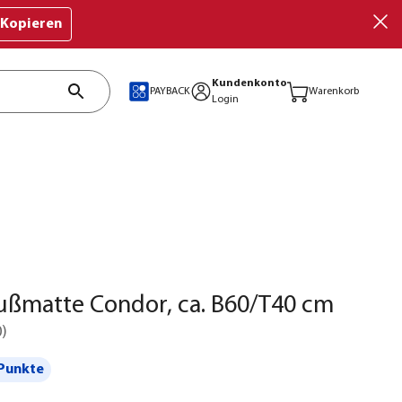
Kopieren
Kundenkonto
PAYBACK
Warenkorb
Login
ußmatte Condor, ca. B60/T40 cm
0
)
Punkte