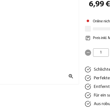
6,99 
Online nic
Preis inkl.
1
Schlicht
Perfekte
Entfernt
Für ein 
Aus robu