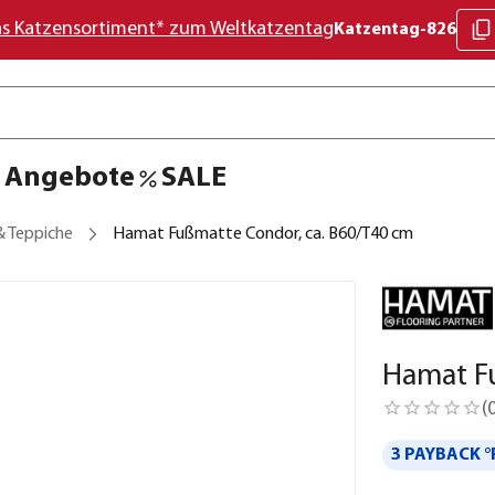
as Katzensortiment* zum Weltkatzentag
Katzentag-826
Angebote
SALE
 Teppiche
Hamat Fußmatte Condor, ca. B60/T40 cm
Hamat F
(
3 PAYBACK °