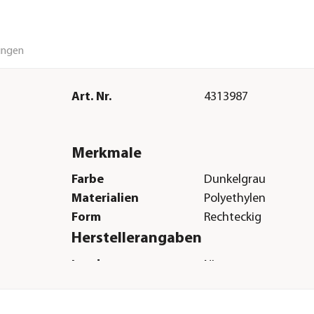
ungen
Art. Nr.
4313987
Merkmale
Farbe
Dunkelgrau
Materialien
Polyethylen
Form
Rechteckig
Herstellerangaben
Land
NL
Firma
Hamat BV
E-Mail
verkauf@hamat.co