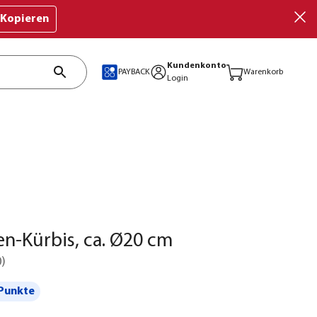
Kopieren
Kundenkonto
PAYBACK
Warenkorb
Login
n-Kürbis, ca. Ø20 cm
0
)
Punkte