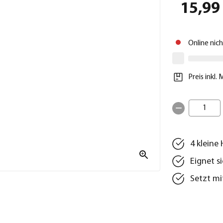
15,99
Online nic
Preis inkl.
1
4 kleine
Eignet s
Setzt mi