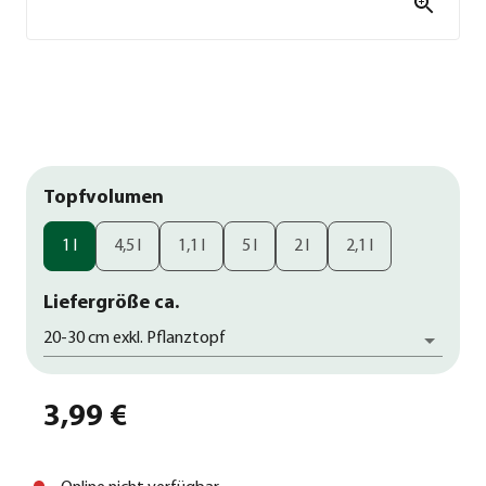
Topfvolumen
1 l
4,5 l
1,1 l
5 l
2 l
2,1 l
Liefergröße ca.
20-30 cm exkl. Pflanztopf
3,99 €