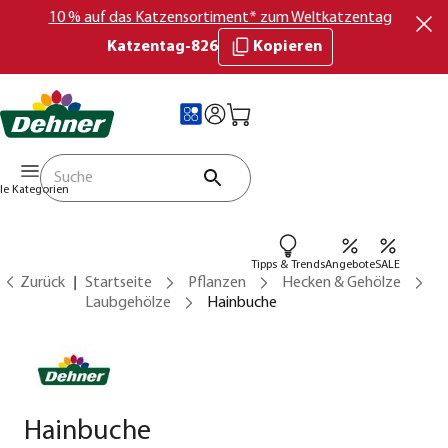
10 % auf das Katzensortiment* zum Weltkatzentag
Katzentag-826
Kopieren
lle Kategorien
Tipps & Trends
Angebote
SALE
Zurück
Startseite
Pflanzen
Hecken & Gehölze
Laubgehölze
Hainbuche
Hainbuche