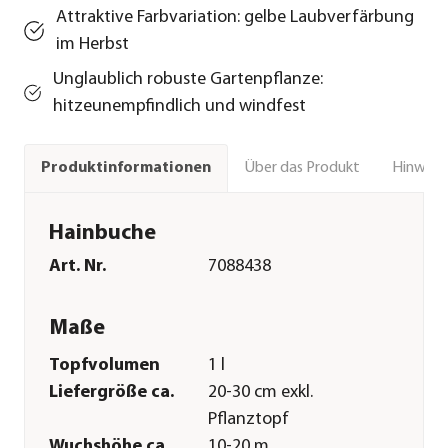
Attraktive Farbvariation: gelbe Laubverfärbung
im Herbst
Unglaublich robuste Gartenpflanze:
hitzeunempfindlich und windfest
Über das Produkt
Hinweise
Produktinformationen
Hainbuche
Art. Nr.
7088438
Maße
Topfvolumen
1 l
Liefergröße ca.
20-30 cm exkl.
Pflanztopf
Wuchshöhe ca.
10-20 m