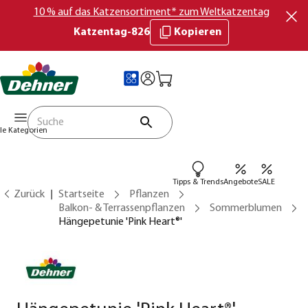
10 % auf das Katzensortiment* zum Weltkatzentag
Katzentag-826
Kopieren
lle Kategorien
Tipps & Trends
Angebote
SALE
Zurück
Startseite
Pflanzen
Balkon- & Terrassenpflanzen
Sommerblumen
Hängepetunie 'Pink Heart®'