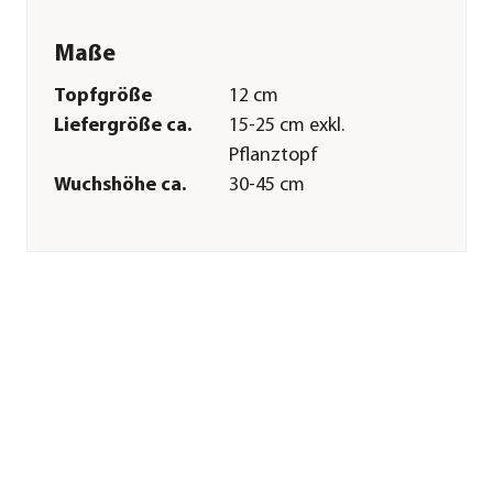
Maße
Topfgröße
12 cm
Liefergröße ca.
15-25 cm exkl.
Pflanztopf
Wuchshöhe ca.
30-45 cm
Merkmale
Farbe
Pink|Weiß
Blütezeit
Mai|Juni|Juli|August|Septembe
Blütenmerkmal
mehrfarbig
Wuchsform
kompakt|hängend
Besonderheiten
Blütenschmuck
Lebenszyklus
einjährig
Einsatzbereich
Balkonbepflanzung|Beetbepfla
Pflege