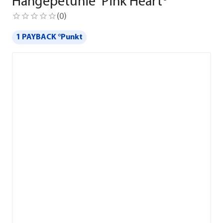
Hängepetunie 'Pink Heart®'
(
0
)
1 PAYBACK °Punkt