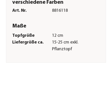
verschiedene Farben
Art. Nr.
8816118
Maße
Topfgröße
12 cm
Liefergröße ca.
15-25 cm exkl.
Pflanztopf
Merkmale
Farbe
Lila|Rosa|Pink|Creme
Blütezeit
Mai|Juni|Juli|August|Septembe
Blütenmerkmal
mehrfarbig
Wuchsform
hängend
Besonderheiten
Blütenschmuck
Lebenszyklus
einjährig
Einsatzbereich
Balkonbepflanzung|Beetbepfla