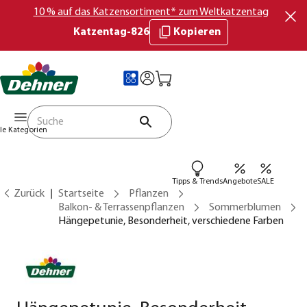
10 % auf das Katzensortiment* zum Weltkatzentag
Katzentag-826
Kopieren
lle Kategorien
Tipps & Trends
Angebote
SALE
Zurück
Startseite
Pflanzen
Balkon- & Terrassenpflanzen
Sommerblumen
Hängepetunie, Besonderheit, verschiedene Farben