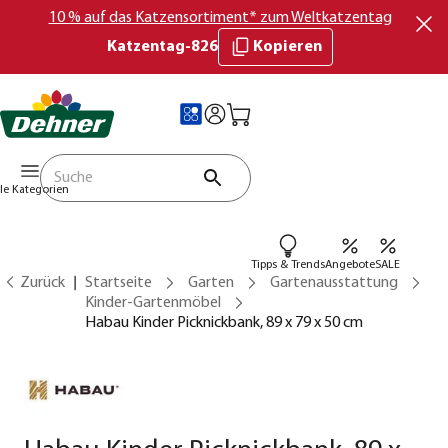
10 % auf das Katzensortiment* zum Weltkatzentag
Katzentag-826
Kopieren
lle Kategorien
Tipps & Trends
Angebote
SALE
Zurück
Startseite
Garten
Gartenausstattung
Kinder-Gartenmöbel
Habau Kinder Picknickbank, 89 x 79 x 50 cm