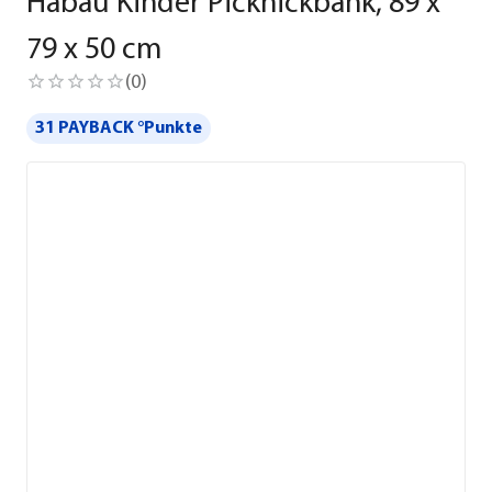
Habau Kinder Picknickbank, 89 x
79 x 50 cm
(
0
)
31 PAYBACK °Punkte