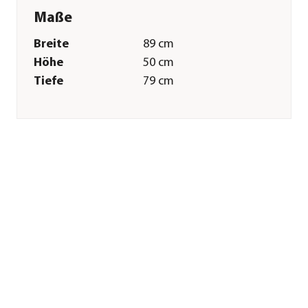
Maße
Breite
89 cm
Höhe
50 cm
Tiefe
79 cm
Gewicht
8,5 kg
Merkmale
Farbe
Hellbraun|Pink
Materialien
Tannenholz
Sitzplätze
4
Sonstiges
Marke
Habau
Hinweis
Lieferung erfolgt
zerlegt
Herstellerangaben