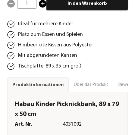
1
In den Warenkorb
Ideal für mehrere Kinder
Platz zum Essen und Spielen
Himbeerrote Kissen aus Polyester
Mit abgerundeten Kanten
Tischplatte: 89 x 35 cm groß
Über das Produkt
Bewert
Produktinformationen
Habau Kinder Picknickbank, 89 x 79
x 50 cm
Art. Nr.
4031092